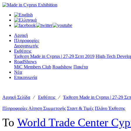
Αρχική
Πληροφορίες
Διοργανωτής
Εκθέσεις
Έκθεση Made in Cyprus | 27-29 Σεπτ 2019
High-Tech Develop
RoadShows
MiC Members Club
Roadshow
Πακέτα
Νέα
Επικοινωνία
Αρχική Σελίδα
⁄
Εκθέσεις
⁄
Έκθεση Made in Cyprus | 27-29 Σε
Πληροφορίες
Αίτηση Συμμετοχής
Σταντ & Τιμές
Πλάνο Έκθεσης
Το
World Trade Center Cyp